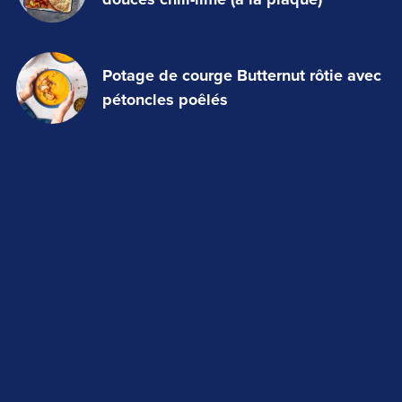
Potage de courge Butternut rôtie avec
pétoncles poêlés
Fish and chips de flétan en croûte de
croustilles
Risotto aux champignons avec
brochet poêlé
Ramen à la morue charbonnière
laquée au miso